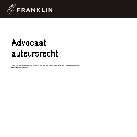
Advocaat
auteursrecht
Een advocaat auteursrecht is een specialist op vlak van auteursrechtelijke bescherming van
intellectuele eigendom.