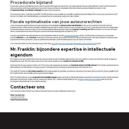
Procedurele bijstand
​Is jouw werk auteursrechtelijk beschermd, dan kan je optreden tegen namaak en dus ook tegen iedereen die jouw werk gebruikt zonder toestemming. Een
advocaat auteursrecht kan jou bijstaan om jouw werk en jouw rechten te verdedigen. Denk bijvoorbeeld aan gerechtelijke procedures zoals
schadevergoedings- en stakingsvorderingen
, beslag inzake namaak etc.
Sommige advocaten (zoals bijvoorbeeld Mr. Franklin) proberen waar mogelijk een minnelijke regeling te bewerkstelligen. Een ervaren advocaat auteursrecht
kan dus ook tijdens de onderhandelingen voorafgaand aan de eventuele procedure ter hulp schieten.
Fiscale optimalisatie van jouw auteursrechten
Jouw verloning kan geoptimaliseerd worden indien je jezelf gedeeltelijk in
auteursrechten laat uitbetalen
in ruil voor de overdracht of licentie van jouw
creatieve werken. Zulke auteursrechtelijke regeling brengt een niet te onderschatten fiscaal voordeel met zich mee. Zo worden inkomsten uit overgedragen
of in licentie gegeven auteursrechten tot aan een bepaald plafondbedrag belast tegen een
roerende voorheffing van 15%
. Bovendien is er ook een forfaitaire
aftrek van beroepskosten die tot 50% gaat, waardoor het finale belastingtarief kan dalen tot 7,5%.
Van deze gunstige fiscale optimalisatie kan je enkel genieten indien er aan een
aantal voorwaarden
voldaan zijn. Bovendien moet je deze voorwaarden
kunnen
toelichten
en zelfs
motiveren
in het geval van fiscale controle. ​Advocaten met ruime ervaring in auteursrecht zoals bijvoorbeeld Mr. Franklin kunnen
je adviseren in het fiscaal aspect van jouw creatieve inspanningen zodat de belastingdruk op jou als auteur vermindert.
Voor meer informatie over dit onderwerp kan je zeker eens
onze blogpost over de fiscale optimalisatie van het auteursrecht
lezen.
Mr. Franklin: bijzondere expertise in intellectuele
eigendom
Mr. Franklin is een advocatenkantoor met een ruime ervaring op vlak van intellectuele rechten. Onze top-experts zorgen voor het beste advies en gepaste
begeleiding op maat. Als advocaten staan we jou met raad en daad bij zodat je
juridisch in orde bent en blijft.
Stel je een inbreuk op je auteursrechten vast? Of word je zelf aangesproken wegens een
beweerde auteursrechtelijke inbreuk
? Mr. Franklin verleent juridische
bijstand bij deze en alle andere soorten procedures rond auteursrecht (stakingsvordering beslag inzake namaak, etc.).
Ook heeft Mr. Franklin een
bijzondere expertise
in het onderhandelen en opstellen van auteurscontracten in de meest diverse sectoren. Waar mogelijk tracht
Mr. Franklin steeds een minnelijke oplossing te bewerkstelligen.
Als Mr. Franklin hanteren we een
pragmatische en duidelijke aanpak,
tegen vaste prijzen. Bij het behandelen van juridische aspecten wordt er steeds rekening
gehouden met jouw persoonlijke visie als ondernemer. Reeds 250+ ondernemingen gingen je voor:
op deze pagina van onze website
lees je over hun
ervaringen met betrekking tot onze dienstverlening.
Contacteer ons
Voor meer informatie omtrent onze dienstverlening kan je ons steeds vrijblijvend contacteren.
​Pieter Van Aerschot
+32 476 24 03 48
pieter@misterfranklin.be