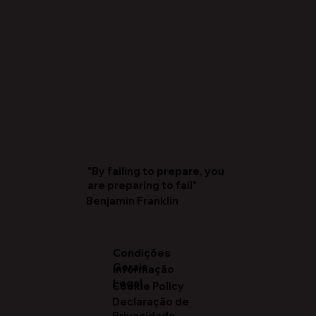
"By failing to prepare, you
are preparing to fail"
Benjamin Franklin
Condições
Gerais
Informação
Legal
Cookie Policy
Declaração de
Privacidade