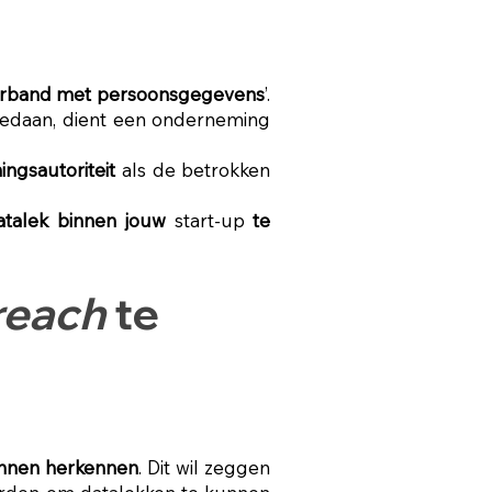
verband met persoonsgegevens
’.
gedaan, dient een onderneming
gsautoriteit
als de betrokken
atalek binnen jouw
start-up
te
reach
te
unnen herkennen
. Dit wil zeggen