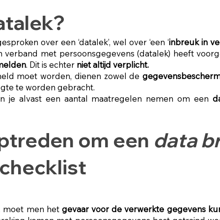
atalek?
esproken over een ‘datalek’, wel over ‘een ‘
inbreuk in 
in verband met persoonsgegevens (datalek) heeft voor
melden
. Dit is echter
niet altijd verplicht.
eld moet worden, dienen zowel de
gegevensbeschermin
ogte te worden gebracht.
un je alvast een aantal maatregelen nemen om een
d
optreden om een
data b
checklist
, moet men het
gevaar voor de verwerkte gegevens k