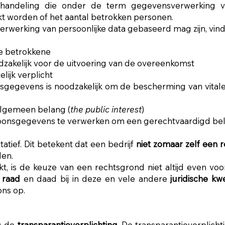
 handeling die onder de term gegevensverwerking va
t worden of het aantal betrokken personen.
erwerking van persoonlijke data gebaseerd mag zijn, vind
de betrokkene
zakelijk voor de uitvoering van de overeenkomst
lijk verplicht
sgegevens is noodzakelijk om de bescherming van vital
algemeen belang (
the public interest
)
soonsgegevens te verwerken om een gerechtvaardigd bel
atief. Dit betekent dat een bedrijf
niet zomaar zelf een
den.
kt, is de keuze van een rechtsgrond niet altijd even vo
raad
en daad bij in deze en vele andere
juridische kw
ns op.
is de
transparantieverplichting
. De transparantieverplicht