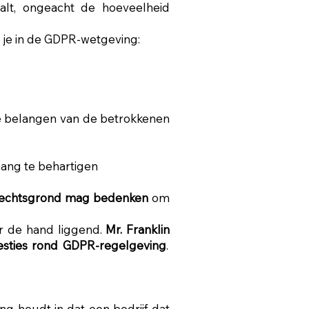
lt, ongeacht de hoeveelheid
 je in de GDPR-wetgeving:
e belangen van de betrokkenen
ang te behartigen
 rechtsgrond mag bedenken
om
or de hand liggend.
Mr. Franklin
esties rond GDPR-regelgeving
.
ing houdt in dat een bedrijf dat