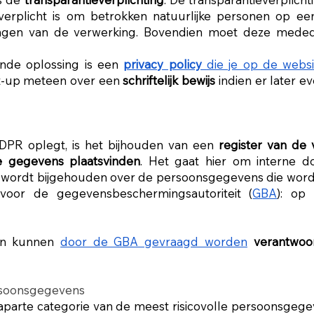
verplicht is om betrokken natuurlijke personen op e
gen van de verwerking. Bovendien moet deze mededel
nde oplossing is een
privacy policy
die je op de websi
art-up meteen over een
schriftelijk bewijs
indien er later e
GDPR oplegt, is het bijhouden van een
register van de 
e gegevens plaatsvinden
. Het gaat hier om interne do
e wordt bijgehouden over de persoonsgegevens die word
n voor de gegevensbeschermingsautoriteit (
GBA
): op
jven kunnen
door de GBA gevraagd worden
verantwoo
rsoonsgegevens
 aparte categorie van de meest risicovolle persoonsg