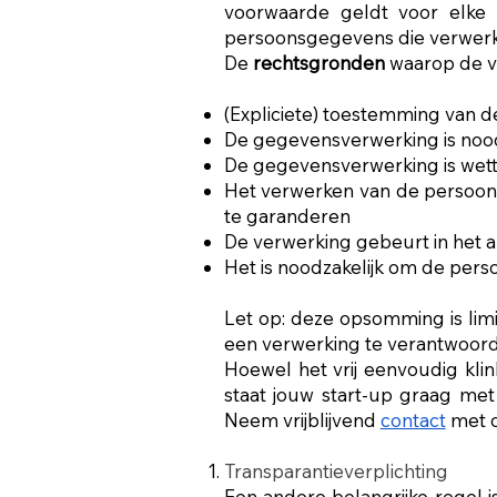
voorwaarde geldt voor elke
persoonsgegevens die verwerk
De
rechtsgronden
waarop de v
(Expliciete) toestemming van 
De gegevensverwerking is nood
De gegevensverwerking is wette
Het verwerken van de persoon
te garanderen
De verwerking gebeurt in het 
Het is noodzakelijk om de per
Let op: deze opsomming is limit
een verwerking te verantwoor
Hoewel het vrij eenvoudig klin
staat jouw start-up graag met
Neem vrijblijvend
contact
met o
Transparantieverplichting
Een andere belangrijke regel 