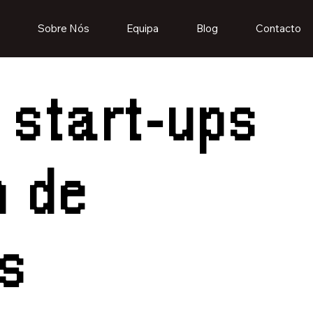
Sobre Nós
Equipa
Blog
Contacto
start-ups
n de
s