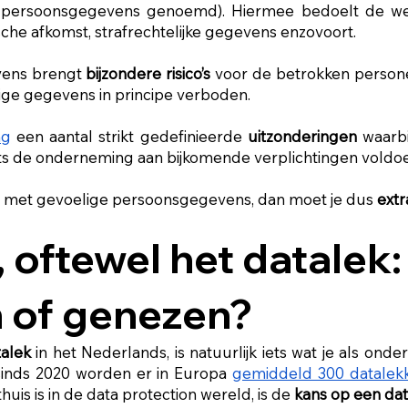
re persoonsgegevens genoemd). Hiermee bedoelt de 
ische afkomst, strafrechtelijke gegevens enzovoort.
vens brengt
bijzondere risico’s
voor de betrokken persone
ige gegevens in principe verboden.
ng
een aantal strikt gedefinieerde
uitzonderingen
waarb
ts de onderneming aan bijkomende verplichtingen voldoe
ing met gevoelige persoonsgegevens, dan moet je dus
extr
 oftewel het datalek:
 of genezen?
talek
in het Nederlands, is natuurlijk iets wat je als onde
: sinds 2020 worden er in Europa
gemiddeld 300 datalek
huis is in de data protection wereld, is de
kans op een dat