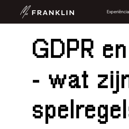
Experiência
GDPR en 
- wat zij
spelregel