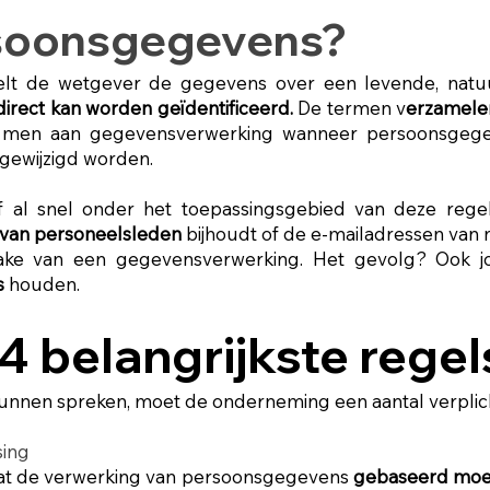
rsoonsgegevens?
lt de wetgever de gegevens over een levende, natuu
ndirect kan worden geïdentificeerd.
De termen v
erzamele
et men aan gegevensverwerking wanneer persoonsgege
gewijzigd worden.
f al snel onder het toepassingsgebied van deze regelg
van personeelsleden
bijhoudt of de e-mailadressen van n
prake van een gegevensverwerking. Het gevolg? Ook j
s
houden.
 4 belangrijkste regel
unnen spreken, moet de onderneming een aantal verplic
sing
s dat de verwerking van persoonsgegevens
gebaseerd moet