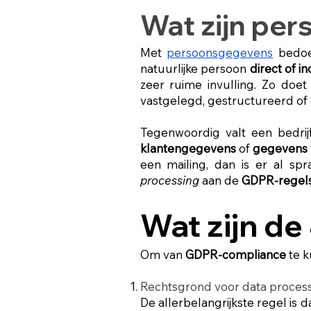
Wat zijn pe
Met
persoonsgegevens
bedoe
natuurlijke persoon
direct of i
zeer ruime invulling. Zo do
vastgelegd, gestructureerd of 
Tegenwoordig valt een bedrij
klantengegevens
of
gegevens 
een mailing, dan is er al s
processing
aan de
GDPR-regel
Wat zijn de
Om van
GDPR-compliance
te k
Rechtsgrond voor data proces
De allerbelangrijkste regel i