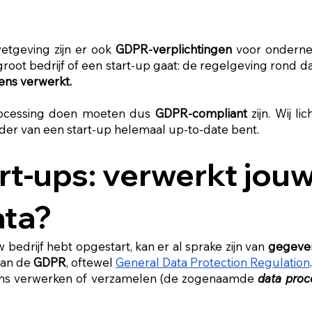
etgeving zijn er ook
GDPR-verplichtingen
voor ondernem
root bedrijf of een start-up gaat: de regelgeving rond d
ens verwerkt.
rocessing doen moeten dus
GDPR-compliant
zijn. Wij li
leider van een start-up helemaal up-to-date bent.
t-ups: verwerkt jouw
ata?
 bedrijf hebt opgestart, kan er al sprake zijn van
gegeve
aan de
GDPR
, oftewel
General Data Protection Regulation
ens verwerken of verzamelen (de zogenaamde
data proc