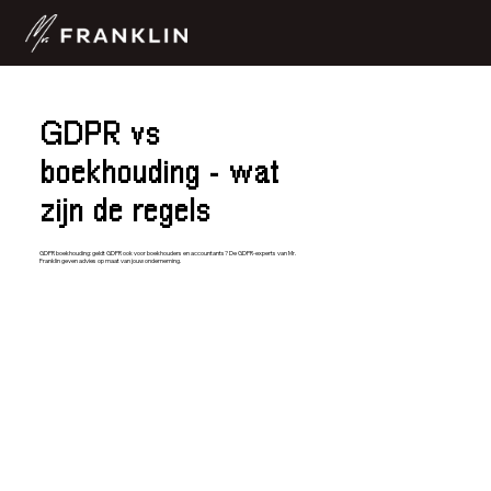
GDPR vs
boekhouding - wat
zijn de regels
GDPR boekhouding: geldt GDPR ook voor boekhouders en accountants? De GDPR-experts van Mr.
Franklin geven advies op maat van jouw onderneming.