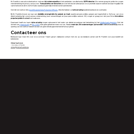
Mr. Franklin is een advocatenkantoor met een
bijzondere expertise
in het aanbieden van allerhande
GDPR-diensten
. We nemen graag de juridische zorgen
met betrekking tot privacy van jou over.
Transparantie over de kosten
(en over het dossier uiteraard) is onze prioriteit: daarom werken we waar mogelijk met
vaste tarieven en all-in-one formules waarbij we geen bijkomende kosten aanrekenen.
Ook telt ons kantoor drie
gecertificeerde Data Protection Officers
. Alle drie hebben ze
ruime ervaring
bij allerlei bedrijven en overheden.
Bij Mr. Franklin streven we naar een
duidelijke en pragmatische aanpak op maat
waarbij een persoonlijke aanpak een topprioriteit is. De focus van onze
dienstverlening ligt vooral op jouw onderneming, jouw verwachtingen en jouw persoonlijke wensen. Wij zorgen er graag voor dat jouw firma
innovatieve
projecten
juridisch correct
kan realiseren.
Daarnaast heeft ons team
ruime ervaring
mogen opbouwen in het kader van allerlei procedures met betrekking tot het
intellectueel eigendom
. Ook het
domein van
cybersecurity
en
ISO 27001
kent geen geheimen meer voor ons. Reeds
meer dan 250 ondernemingen zijn tevreden over onze service;
sinds de
opening van ons kantoor hebben we dan ook geen enkele geprotesteerde factuur gehad.
Contacteer ons
Benieuwd naar meer info over onze services? Neem gerust vrijblijvend contact met ons op: we bekijken samen wat Mr. Franklin voor jouw bedrijf kan
betekenen.
Olivier Sustronck
+32 486 27 53 05
olivier@misterfranklin.be