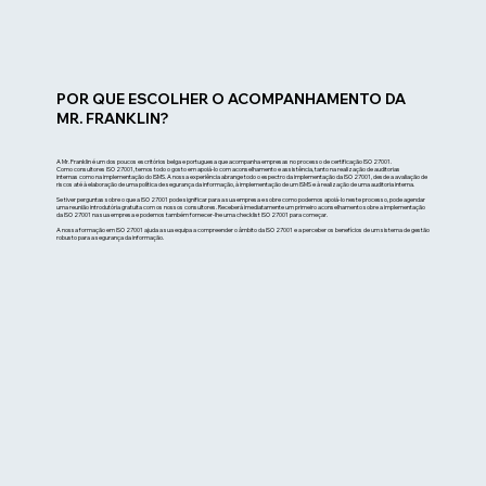
POR QUE ESCOLHER O ACOMPANHAMENTO DA
MR. FRANKLIN?
A Mr. Franklin é um dos poucos escritórios belga e portuguesa que acompanha empresas no processo de certificação ISO 27001.
Como consultores ISO 27001, temos todo o gosto em apoiá-lo com aconselhamento e assistência, tanto na realização de auditorias
internas como na implementação do ISMS. A nossa experiência abrange todo o espectro da implementação da ISO 27001, desde a avaliação de
riscos até à elaboração de uma política de segurança da informação, à implementação de um ISMS e à realização de uma auditoria interna.
Se tiver perguntas sobre o que a ISO 27001 pode significar para a sua empresa e sobre como podemos apoiá-lo neste processo, pode agendar
uma reunião introdutória gratuita com os nossos consultores. Receberá imediatamente um primeiro aconselhamento sobre a implementação
da ISO 27001 na sua empresa e podemos também fornecer-lhe uma checklist ISO 27001 para começar.
A nossa formação em ISO 27001 ajuda a sua equipa a compreender o âmbito da ISO 27001 e a perceber os benefícios de um sistema de gestão
robusto para a segurança da informação.