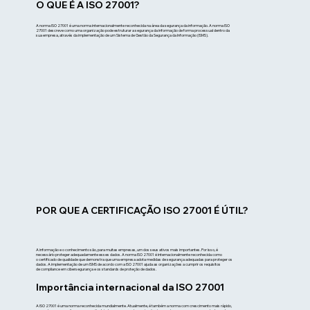
O QUE É A ISO 27001?
A norma ISO 27001 é uma norma internacionalmente reconhecida na área da segurança da informação. A norma ISO
27001 descreve como uma organização pode estruturar a segurança da informação de forma processual dentro da
sua empresa, através da implementação de um Sistema de Gestão da Segurança da Informação (ISMS).
POR QUE A CERTIFICAÇÃO ISO 27001 É ÚTIL?
A informação e o conhecimento são, para muitas empresas, um dos seus ativos mais importantes. Por isso, é
necessário proteger adequadamente esses dados. A norma ISO 27001 é internacionalmente reconhecida como
o certificado de qualidade que demonstra que uma empresa adota medidas de segurança adequadas para proteger os
dados. A implementação de um ISMS de acordo com a ISO 27001 ajuda as organizações a cumprir os requisitos
de compliance em cibersegurança e os standards de proteção de dados.
Importância internacional da ISO 27001
A ISO 27001 é uma norma reconhecida mundialmente. Atualmente, é também a norma com crescimento mais rápido,