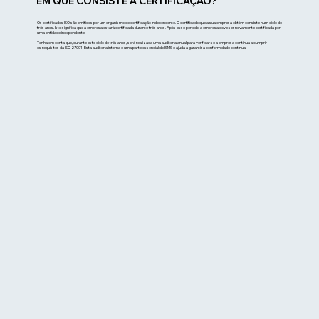
EM QUE CONSISTE A CERTIFICAÇÃO?
Os certificados ISO são emitidos por um organismo de certificação independente. O certificado que a sua empresa obtém consiste num ciclo de
três anos. Isto significa que a empresa estará certificada durante três anos. Após esse período, a empresa deve ser novamente certificada por
uma entidade independente.
Tenha em conta que, durante este ciclo de três anos, será realizada uma auditoria anual para verificar se a empresa continua a cumprir
os requisitos da ISO 27001. Esta auditoria interna é uma parte essencial do ISMS e ajuda a garantir a conformidade contínua.