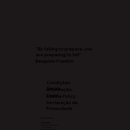
"By failing to prepare, you
are preparing to fail"
Benjamin Franklin
Condições
Gerais
Informação
Legal
Cookie Policy
Declaração de
Privacidade
MR. FRANKLIN
PORTUGAL
Rua Acácio de Paiva 16
2° esquerdo
1700-006 Lisboa