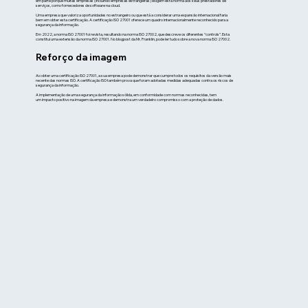
em parte porque muitas empresas (incluindo empresas estrangeiras) exigem esta norma aos seus prestadores de
serviços, como fornecedores de software na cloud.
Uma empresa que valoriza oportunidades no estrangeiro ou que está a considerar uma expansão internacional faria
bem em obter esta certificação. A certificação ISO 27001 oferece um quadro internacionalmente reconhecido para a
segurança da informação.
Em 2022, a norma ISO 27001 foi revista, resultando na norma ISO 27002, que descreve os diferentes “controls”. Esta
constitui uma extensão da norma ISO 27001. No blogpost da Mr. Franklin, pode ler tudo sobre a nova norma ISO 27002.
Reforço da imagem
Ao obter uma certificação ISO 27001, a sua empresa pode demonstrar que cumpre todos os requisitos da versão mais
recente das normas ISO. A certificação ISO também prova que foram adotadas medidas adequadas contra os riscos de
segurança da informação.
A implementação de uma segurança da informação sólida, em conformidade com normas reconhecidas, tem
um impacto positivo na imagem da empresa e demonstra um verdadeiro compromisso com a proteção de dados.