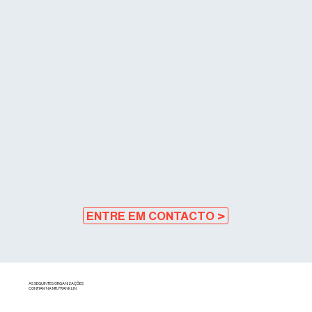
ENTRE EM CONTACTO >
AS SEGUINTES ORGANIZAÇÕES
CONFIAM NA MR. FRANKLIN