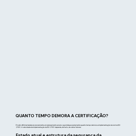
QUANTO TEMPO DEMORA A CERTIFICAÇÃO?
É muito difícil estabelecer previamente um planeamento preciso que indique exatamente quanto tempo demora a implementação da norma ISO
27001. A velocidade de implementação da ISO 27001 depende, de facto, de vários fatores:
Estado atual e estrutura da segurança da