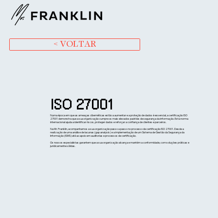
< VOLTAR
ISO 27001
Numa época em que as ameaças cibernéticas estão a aumentar e a proteção de dados é essencial, a certificação ISO
27001 demonstra que a sua organização cumpre os mais elevados padrões de segurança da informação. Esta norma
internacional ajuda a identificar riscos, proteger dados e reforçar a confiança de clientes e parceiros.
Na Mr. Franklin, acompanhamos a sua organização passo a passo no processo de certificação ISO 27001. Desde a
realização de uma análise de lacunas (gap analysis) e a implementação de um Sistema de Gestão da Segurança da
Informação (ISMS) até ao apoio em auditorias e processos de certificação.
Os nossos especialistas garantem que a sua organização alcança e mantém a conformidade, com soluções práticas e
juridicamente sólidas.