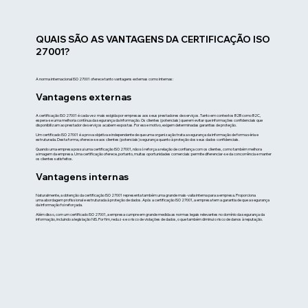
QUAIS SÃO AS VANTAGENS DA CERTIFICAÇÃO ISO
27001?
A norma internacional ISO 27001 oferece tanto vantagens externas como internas:
Vantagens externas
A certificação ISO 27001 é cada vez mais exigida por empresas aos seus prestadores de serviços. Tanto em contextos B2B como B2C,
espera-se uma melhoria contínua da segurança da informação. Os clientes (potenciais) querem evitar que informações confidenciais que
disponibilizam ao prestador de serviços acabem expostas. Por esse motivo, exigem determinadas garantias de proteção.
Um certificado ISO 27001 é a prova objetiva e independente de que uma organização trata a segurança da informação de forma séria e
estruturada. Desta forma, oferece-se aos clientes (potenciais) segurança quanto à proteção dos seus dados confidenciais.
Quando uma empresa possui uma certificação ISO 27001, não só reforça a relação de confiança com os clientes, como também melhora
a imagem da empresa. Uma certificação oferece, portanto, muitas oportunidades comerciais: permite diferenciar-se da concorrência e manter
os clientes satisfeitos.
Vantagens internas
Naturalmente, a obtenção da certificação ISO 27001 representa também uma grande mais-valia interna para a empresa. Proporciona
uma abordagem profissional e estruturada à proteção de dados. Após a certificação ISO 27001, a empresa tem a garantia de que a segurança
da informação foi reforçada.
Além disso, com um certificado ISO 27001, a empresa cumpre em grande medida as normas legais relevantes no domínio da segurança da
informação, incluindo a legislação NIS. Por fim, reduz-se o risco de violações de dados, o que também diminui o risco de danos à reputação.