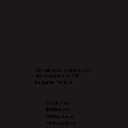
"By failing to prepare, you
are preparing to fail"
Benjamin Franklin
Condições
Gerais
Informação
Legal
Cookie Policy
Declaração de