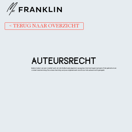
< TERUG NAAR OVERZICHT
AUTEURSRECHT
Iedere maker van een creatief werk wil zijn intellectuele eigendom graag beschermen tegen namaak of het gebruik ervan
zonder toestemming. Deze bescherming van jouw origineel werk wordt door het auteursrecht geregeld.